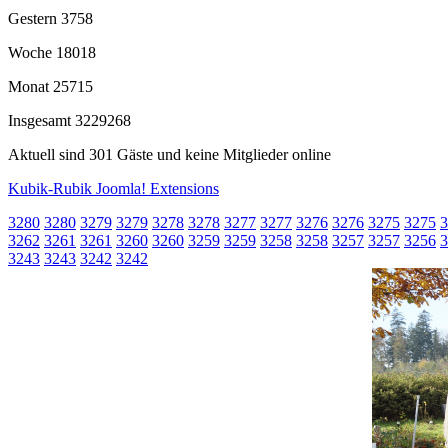
Gestern
3758
Woche
18018
Monat
25715
Insgesamt
3229268
Aktuell sind 301 Gäste und keine Mitglieder online
Kubik-Rubik Joomla! Extensions
3280
3280
3279
3279
3278
3278
3277
3277
3276
3276
3275
3275
3
3262
3261
3261
3260
3260
3259
3259
3258
3258
3257
3257
3256
3
3243
3243
3242
3242