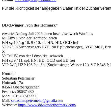
Für die Richtigkeit der angegeben Daten ist der Züchter verant
DD-Zwinger „von der Hofmark“
erwartet Anfang Juli 2026 einen brsch / schwsch Wurf aus
M: Amy II von der Hofmark, brsch
F/H sg 10 / sg 10, 9 / 10, sil, HN, HD, OCD frei
VJP 75 P (Suchensieger) HZP 190 P (Suchensieger), VGP 346 P, Bri
X
V: Tell IV von der Lönsbirke, schwsch
F/H sg 9 / 11, spl, HN, HD, OCD und ED frei
VJP 74 P, HZP 196 P o. Sp. (Suchensieger, Wasser 12 ), VGP 346 P, 
Kontakt:
Sebastian Petermeier
Hofmark 17a
84564 Oberbergkirchen
Festnetz: 08637 430
Mobil: 0157 73432711
Mail:
sebastian.petermeier@gmail.com
Webseite:
https://www.dd-vonderhofmark.com/