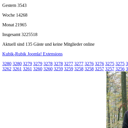
Gestern
3543
Woche
14268
Monat
21965
Insgesamt
3225518
Aktuell sind 135 Gäste und keine Mitglieder online
Kubik-Rubik Joomla! Extensions
3280
3280
3279
3279
3278
3278
3277
3277
3276
3276
3275
3275
3
3262
3261
3261
3260
3260
3259
3259
3258
3258
3257
3257
3256
3