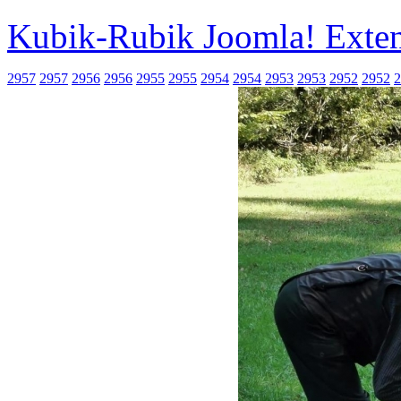
Kubik-Rubik Joomla! Exten
2957
2957
2956
2956
2955
2955
2954
2954
2953
2953
2952
2952
2