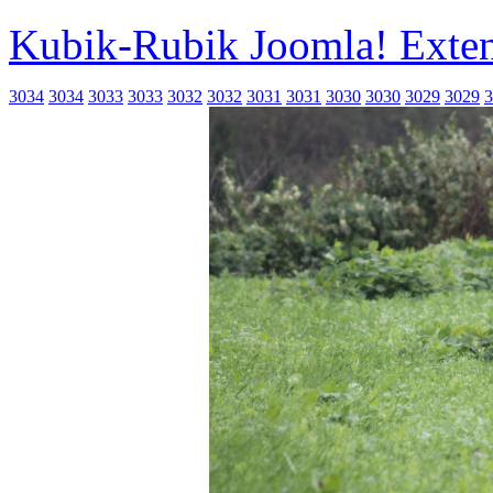
Kubik-Rubik Joomla! Exten
3034
3034
3033
3033
3032
3032
3031
3031
3030
3030
3029
3029
3