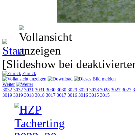
[Slideshow bei deaktivierte
Zurück
Weiter
3032
3032
3031
3031
3030
3030
3029
3029
3028
3028
3027
3027
3
3019
3019
3018
3018
3017
3017
3016
3016
3015
3015