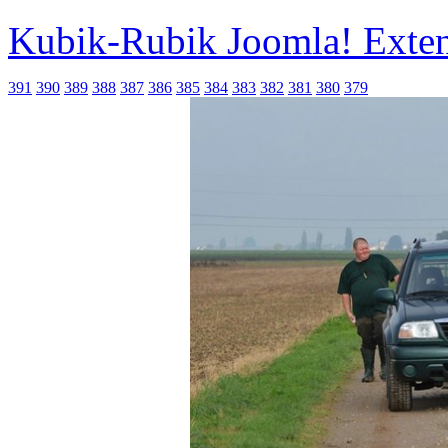
Kubik-Rubik Joomla! Exten
391
390
389
388
387
386
385
384
383
382
381
380
379