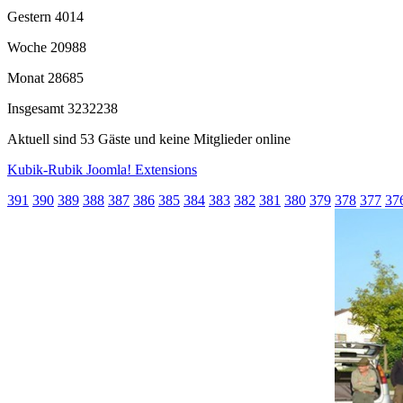
Gestern
4014
Woche
20988
Monat
28685
Insgesamt
3232238
Aktuell sind 53 Gäste und keine Mitglieder online
Kubik-Rubik Joomla! Extensions
391
390
389
388
387
386
385
384
383
382
381
380
379
378
377
37