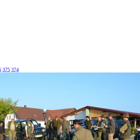
6
375
374