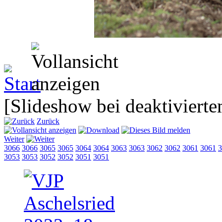
[Slideshow bei deaktivierte
Zurück
Weiter
3066
3066
3065
3065
3064
3064
3063
3063
3062
3062
3061
3061
3
3053
3053
3052
3052
3051
3051