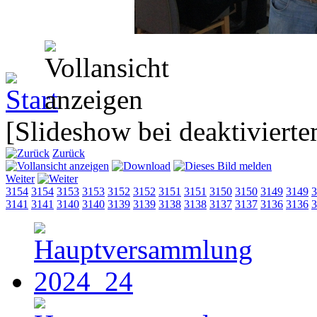
[Slideshow bei deaktivierte
Zurück
Weiter
3154
3154
3153
3153
3152
3152
3151
3151
3150
3150
3149
3149
3
3141
3141
3140
3140
3139
3139
3138
3138
3137
3137
3136
3136
3