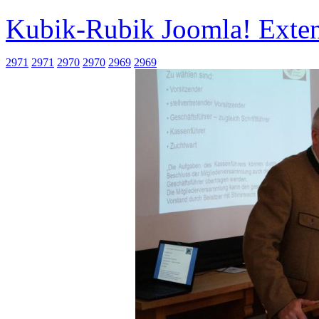
Kubik-Rubik Joomla! Exten
2971
2971
2970
2970
2969
2969